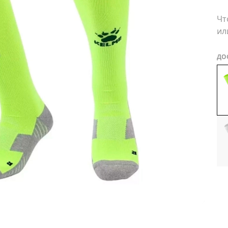
Чт
ил
ДО