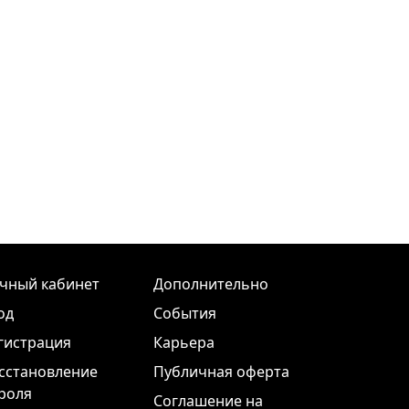
чный кабинет
Дополнительно
од
События
гистрация
Карьера
сстановление
Публичная оферта
роля
Соглашение на