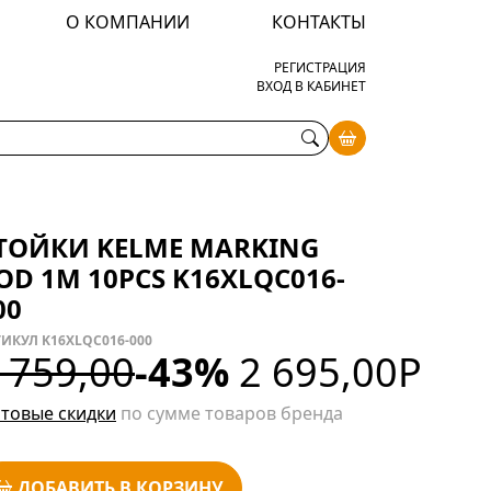
О КОМПАНИИ
КОНТАКТЫ
РЕГИСТРАЦИЯ
ВХОД В КАБИНЕТ
ТОЙКИ KELME MARKING
OD 1M 10PCS K16XLQC016-
00
ИКУЛ K16XLQC016-000
 759,00
-43%
2 695,00
Р
товые скидки
по сумме товаров бренда
ДОБАВИТЬ В КОРЗИНУ