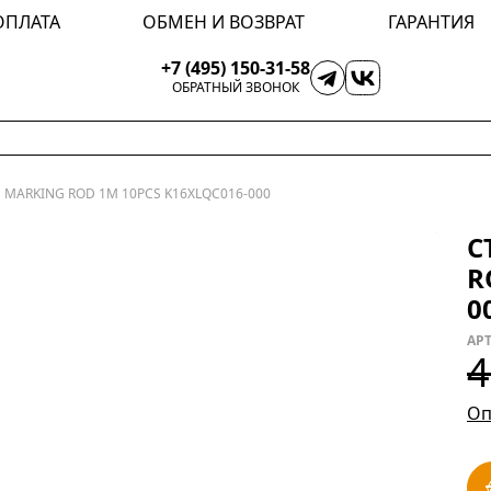
ОПЛАТА
ОБМЕН И ВОЗВРАТ
ГАРАНТИЯ
+7 (495) 150-31-58
ОБРАТНЫЙ ЗВОНОК
 MARKING ROD 1M 10PCS K16XLQC016-000
С
R
0
АРТ
4
Оп