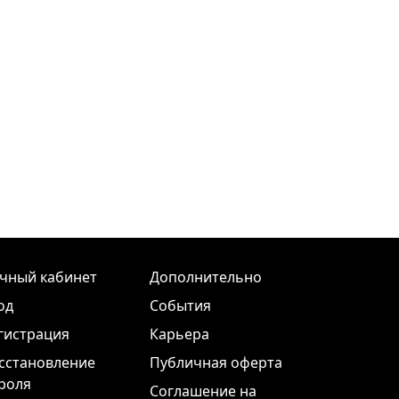
чный кабинет
Дополнительно
од
События
гистрация
Карьера
сстановление
Публичная оферта
роля
Соглашение на