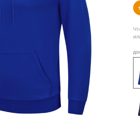
Чт
ил
ДО