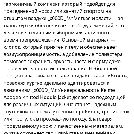
гармоничный комплект, который подойдет для
повседневной носки или занятий спортом на
открытом воздухе._x000D_ \\nМягкая и эластичная
ткань куртки обеспечивает свободу движений, что
делает ее отличным выбором для активного
времяпрепровождения. Основной материал —
хлопок, который приятен к телу и обеспечивает
воздухопроницаемость, а добавление полиэстера
помогает сохранить яркость цвета и форму даже
после длительного использования. Небольшой
процент эластана в составе придает ткани гибкость,
позволяя куртке идеально адаптироваться к
движениям._x000D_ \\nУниверсальность Kelme
Apogeo Knitted Hoodie Jacket делает ее подходящей
для различных ситуаций. Она станет надежным
спутником во время утренних пробежек, тренировок
или прогулок в прохладную погоду. Благодаря
продуманному крою и качественным материалам,
куртка сохраняет свои свойства и внешний вид