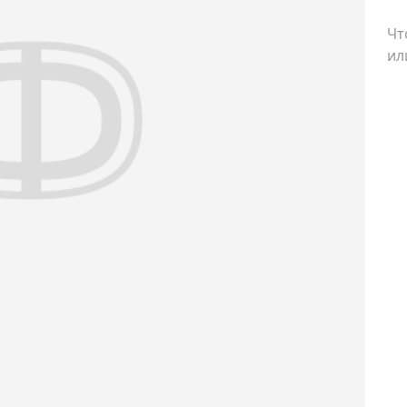
Чт
ил