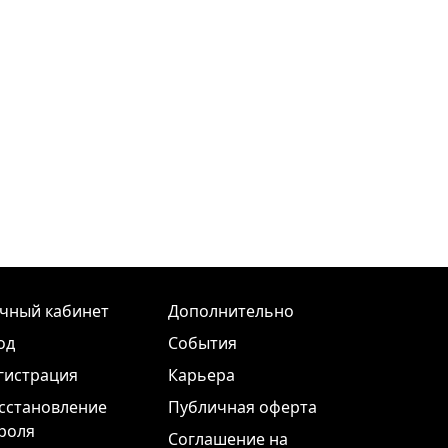
чный кабинет
Дополнительно
од
События
гистрация
Карьера
сстановление
Публичная оферта
роля
Соглашение на