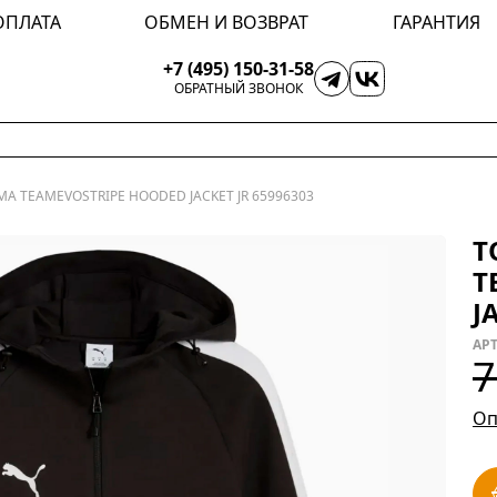
ОПЛАТА
ОБМЕН И ВОЗВРАТ
ГАРАНТИЯ
+7 (495) 150-31-58
ОБРАТНЫЙ ЗВОНОК
MA TEAMEVOSTRIPE HOODED JACKET JR 65996303
Т
T
J
АРТ
7
Оп