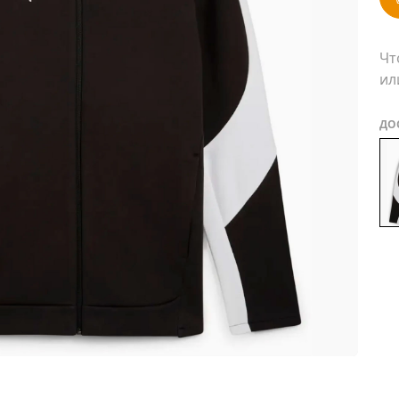
Чт
ил
ДО