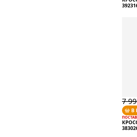
39231
7 99
В
ПОСТАВК
КРОС
38302