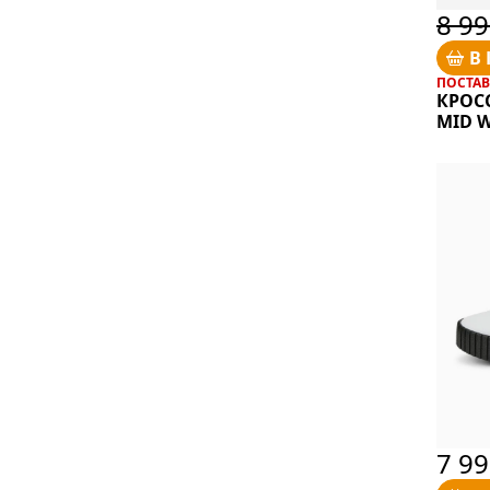
8 99
В
ПОСТАВК
КРОС
MID W
7 9