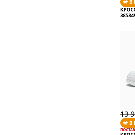
В
КРОС
38584
13 9
В
ПОСТАВК
КРОС