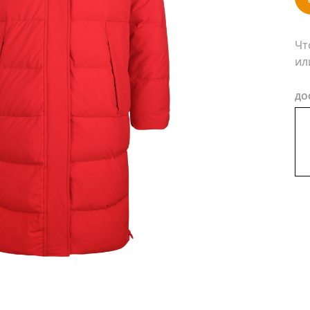
Чт
ил
ДО