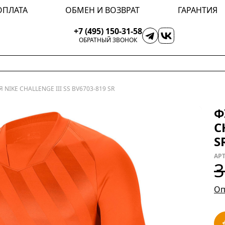
ОПЛАТА
ОБМЕН И ВОЗВРАТ
ГАРАНТИЯ
+7 (495) 150-31-58
ОБРАТНЫЙ ЗВОНОК
NIKE CHALLENGE III SS BV6703-819 SR
Ф
C
S
АРТ
3
Оп