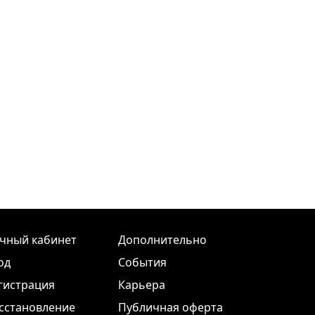
чный кабинет
Дополнительно
од
События
гистрация
Карьера
сстановление
Публичная оферта