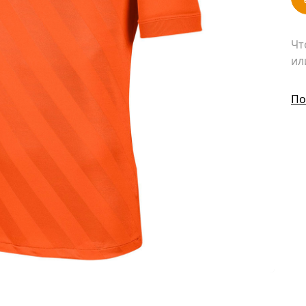
Чт
ил
По