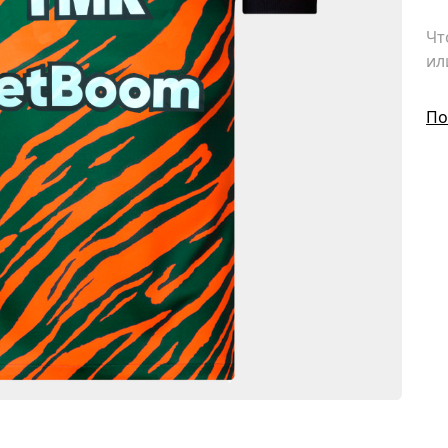
Чт
ил
По