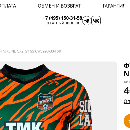
ОПЛАТА
ОБМЕН И ВОЗВРАТ
ГАРАНТИЯ
+7 (495) 150-31-58
ОБРАТНЫЙ ЗВОНОК
NIKE NE GX2 JSY SS CW3998-334 SR
Ф
N
АР
4
Оп