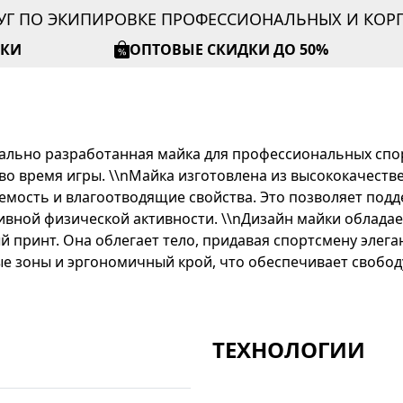
УГ ПО ЭКИПИРОВКЕ ПРОФЕССИОНАЛЬНЫХ И КО
ИКИ
ОПТОВЫЕ СКИДКИ ДО 50%
пециально разработанная майка для профессиональных с
о время игры. \\nМайка изготовлена из высококачеств
мость и влагоотводящие свойства. Это позволяет под
сивной физической активности. \\nДизайн майки облада
й принт. Она облегает тело, придавая спортсмену элег
е зоны и эргономичный крой, что обеспечивает свобо
ТЕХНОЛОГИИ