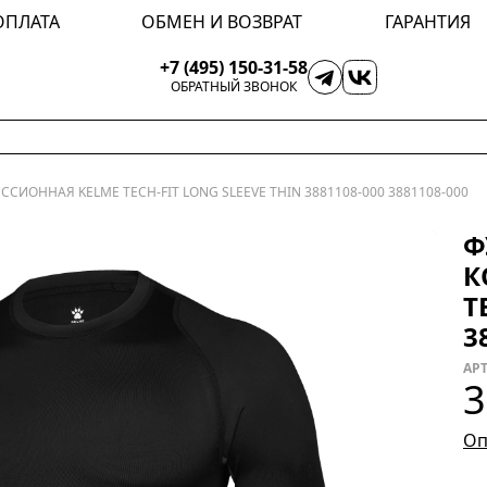
ОПЛАТА
ОБМЕН И ВОЗВРАТ
ГАРАНТИЯ
+7 (495) 150-31-58
ОБРАТНЫЙ ЗВОНОК
СИОННАЯ KELME TECH-FIT LONG SLEEVE THIN 3881108-000 3881108-000
Ф
К
T
3
АРТ
3
Оп