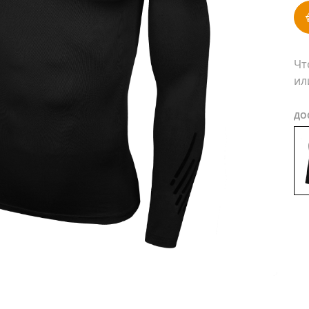
Чт
ил
ДО