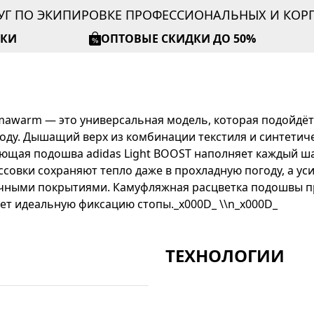
УГ ПО ЭКИПИРОВКЕ ПРОФЕССИОНАЛЬНЫХ И КО
ИКИ
ОПТОВЫЕ СКИДКИ ДО 50%
limawarm — это универсальная модель, которая подойдёт 
оду. Дышащий верх из комбинации текстиля и синтетич
ющая подошва adidas Light BOOST наполняет каждый ша
совки сохраняют тепло даже в прохладную погоду, а у
личными покрытиями. Камуфляжная расцветка подошвы 
ает идеальную фиксацию стопы._x000D_ \\n_x000D_
ТЕХНОЛОГИИ