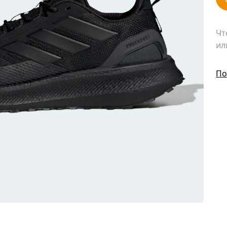
Чт
ил
По