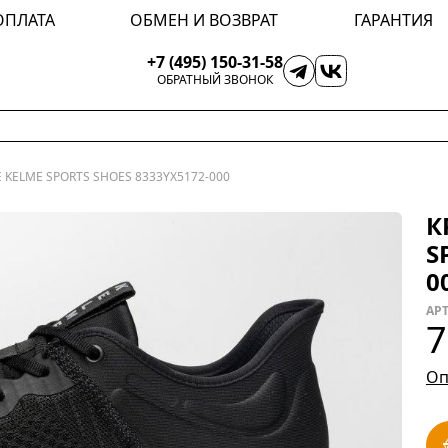
ОПЛАТА
ОБМЕН И ВОЗВРАТ
ГАРАНТИЯ
+7 (495) 150-31-58
ОБРАТНЫЙ ЗВОНОК
KELME SPORTS SHOES 8333YX5172-000
К
S
0
АРТ
7
Оп