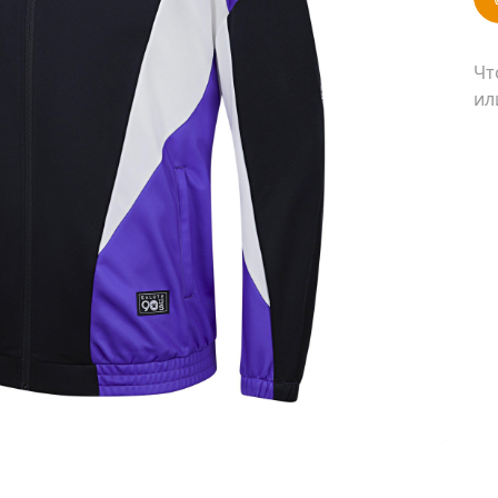
Чт
ил