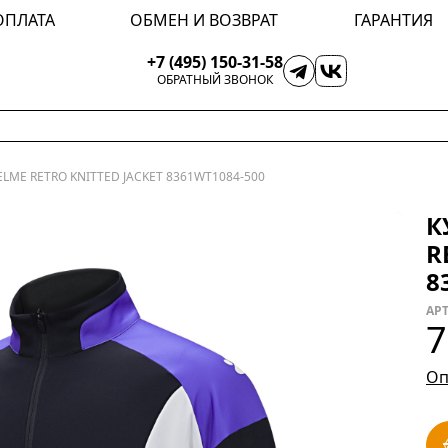
ОПЛАТА
ОБМЕН И ВОЗВРАТ
ГАРАНТИЯ
+7 (495) 150-31-58
ОБРАТНЫЙ ЗВОНОК
LME RETRO KNITTED JACKET 8361WT1084-500
К
R
8
АРТ
7
Оп