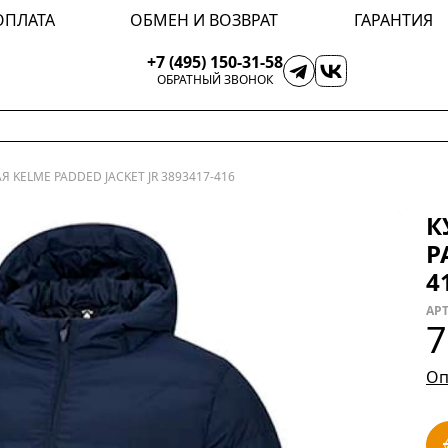
ОПЛАТА
ОБМЕН И ВОЗВРАТ
ГАРАНТИЯ
+7 (495) 150-31-58
ОБРАТНЫЙ ЗВОНОК
 KELME PADDED JACKET JR 3893417-416
К
P
4
АРТ
7
Оп