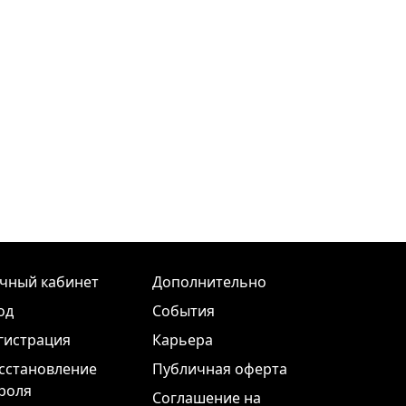
чный кабинет
Дополнительно
од
События
гистрация
Карьера
сстановление
Публичная оферта
роля
Соглашение на