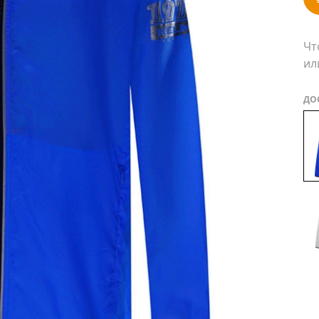
Чт
ил
ДО