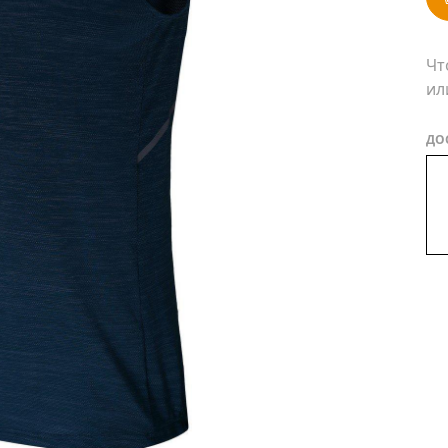
Чт
ил
ДО