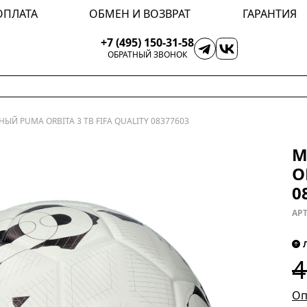
ОПЛАТА
ОБМЕН И ВОЗВРАТ
ГАРАНТИЯ
+7 (495) 150-31-58
ОБРАТНЫЙ ЗВОНОК
ЫЙ PUMA ORBITA 3 TB FIFA QUALITY 08377603
М
O
0
АРТ
4
Оп