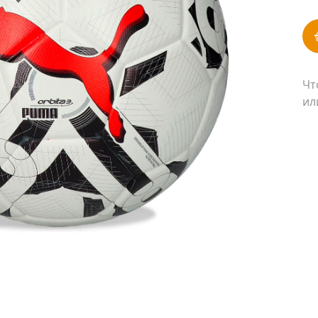
Чт
ил