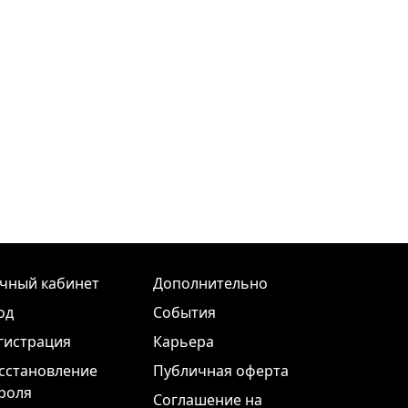
чный кабинет
Дополнительно
од
События
гистрация
Карьера
сстановление
Публичная оферта
роля
Соглашение на