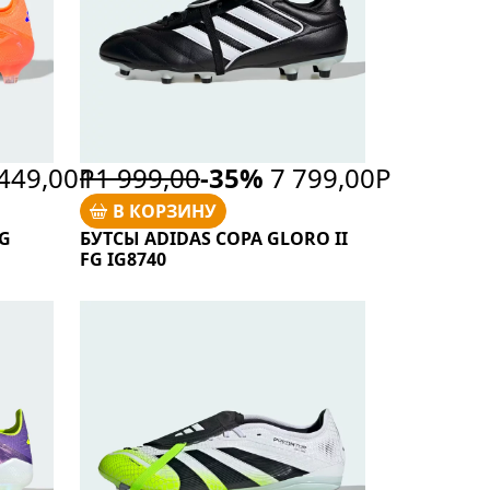
449,00Р
11 999,00
-35%
7 799,00Р
В КОРЗИНУ
FG
БУТСЫ ADIDAS COPA GLORO II
FG IG8740