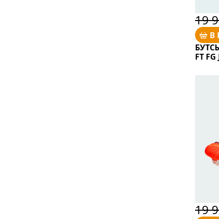
19 9
В
БУТС
FT FG 
19 9