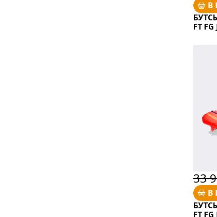
В
БУТС
FT FG 
33 9
В
БУТСЫ
FT FG 