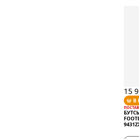
15 
В
ПОСТАВК
БУТСЫ
FOOT
9431Z