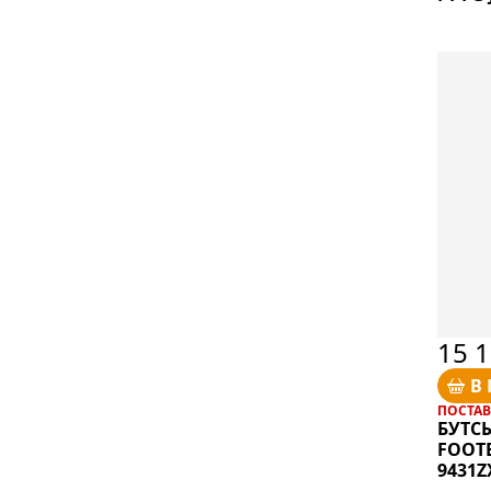
15 
В
ПОСТАВК
БУТСЫ
FOOT
9431Z