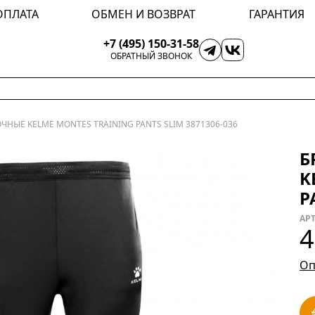
ОПЛАТА
ОБМЕН И ВОЗВРАТ
ГАРАНТИЯ
+7 (495) 150-31-58
ОБРАТНЫЙ ЗВОНОК
НЫЕ KELME MONTES TRAINING PANTS SLIM 3871306-036
Б
K
P
АРТ
4
Оп