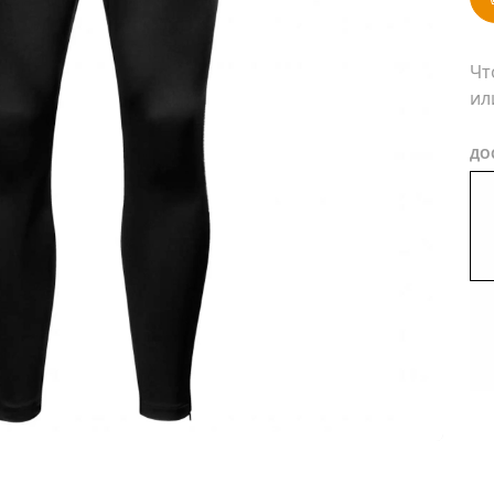
Чт
ил
ДО