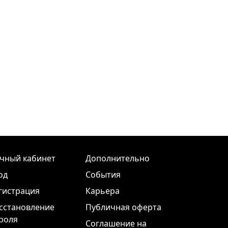
чный кабинет
Дополнительно
од
События
гистрация
Карьера
сстановление
Публичная оферта
роля
Соглашение на