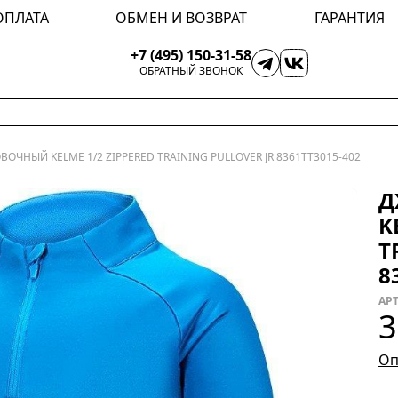
ОПЛАТА
ОБМЕН И ВОЗВРАТ
ГАРАНТИЯ
+7 (495) 150-31-58
ОБРАТНЫЙ ЗВОНОК
ОЧНЫЙ KELME 1/2 ZIPPERED TRAINING PULLOVER JR 8361TT3015-402
Д
K
T
8
АРТ
3
Оп