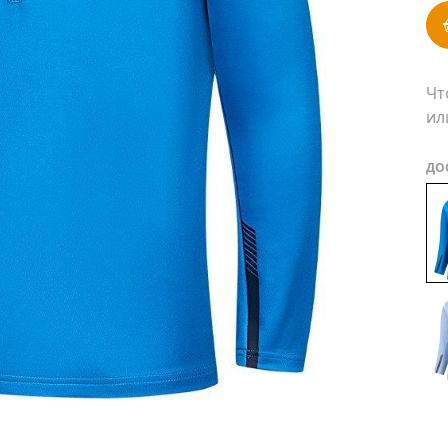
Чт
ил
ДО