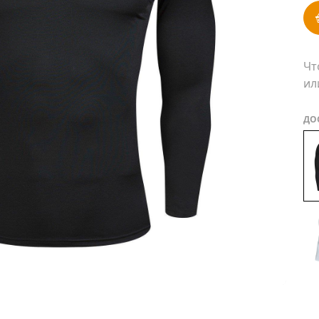
Чт
ил
ДО