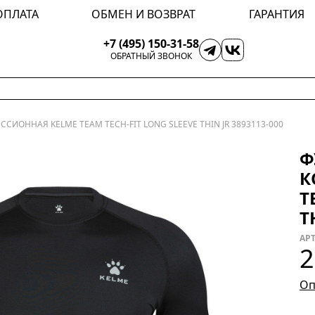
ОПЛАТА
ОБМЕН И ВОЗВРАТ
ГАРАНТИЯ
+7 (495) 150-31-58
ОБРАТНЫЙ ЗВОНОК
СИОННАЯ KELME TEAM TECH-FIT LONG SLEEVE THIN JR 3893113-000
Ф
К
T
T
АРТ
2
Оп