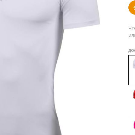
Чт
ил
ДО