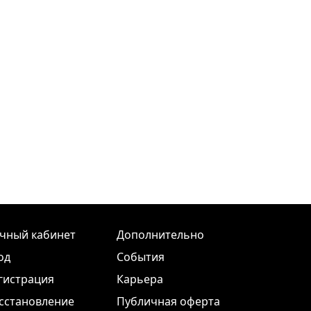
чный кабинет
Дополнительно
од
События
гистрация
Карьера
сстановление
Публичная оферта