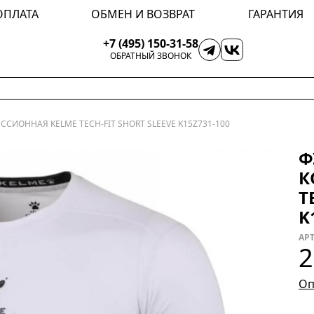
ОПЛАТА
ОБМЕН И ВОЗВРАТ
ГАРАНТИЯ
+7 (495) 150-31-58
ОБРАТНЫЙ ЗВОНОК
СИОННАЯ KELME TECH-FIT SHORT SLEEVE K15Z731-100
Ф
К
T
K
АРТ
2
Оп