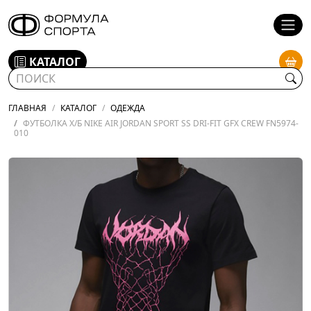
КАТАЛОГ
ГЛАВНАЯ
КАТАЛОГ
ОДЕЖДА
ФУТБОЛКА Х/Б NIKE AIR JORDAN SPORT SS DRI-FIT GFX CREW FN5974-
010