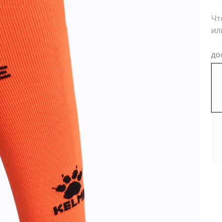
Чт
ил
ДО