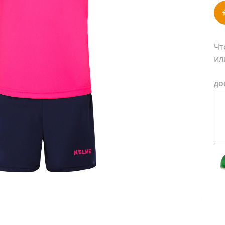
Чт
ил
ДО