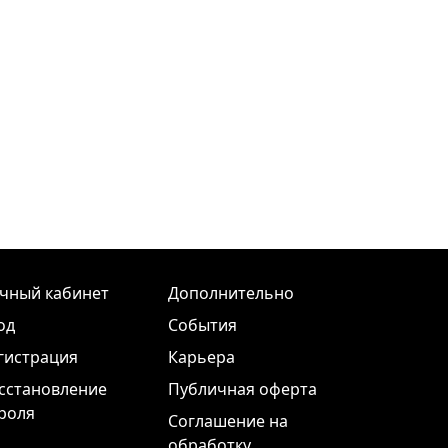
чный кабинет
Дополнительно
од
События
гистрация
Карьера
сстановление
Публичная оферта
роля
Соглашение на
обработку