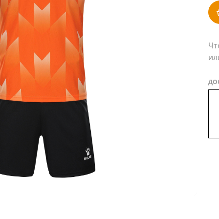
Чт
ил
ДО