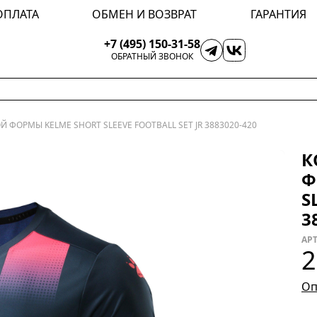
ОПЛАТА
ОБМЕН И ВОЗВРАТ
ГАРАНТИЯ
+7 (495) 150-31-58
ОБРАТНЫЙ ЗВОНОК
 ФОРМЫ KELME SHORT SLEEVE FOOTBALL SET JR 3883020-420
К
Ф
S
3
АРТ
2
Оп