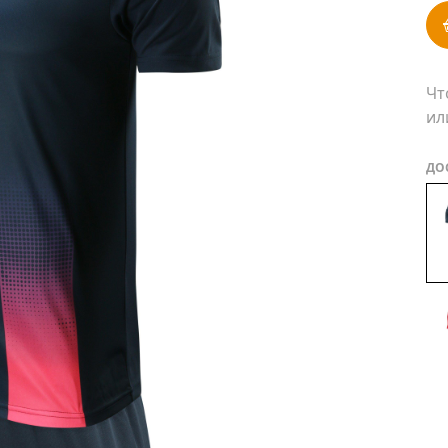
Чт
ил
ДО