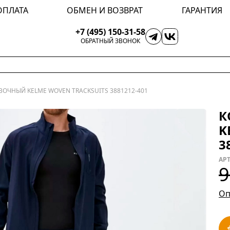
ОПЛАТА
ОБМЕН И ВОЗВРАТ
ГАРАНТИЯ
+7 (495) 150-31-58
ОБРАТНЫЙ ЗВОНОК
ОЧНЫЙ KELME WOVEN TRACKSUITS 3881212-401
К
K
3
АРТ
9
Оп