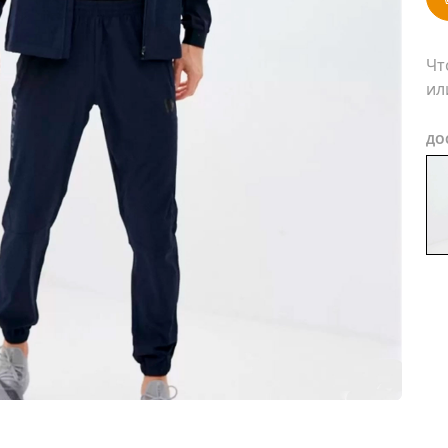
Чт
ил
ДО