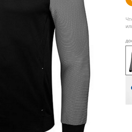
Чт
ил
ДО