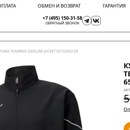
ОПЛАТА
ОБМЕН И ВОЗВРАТ
ГАРАНТИЯ
+7 (495) 150-31-58
ОБРАТНЫЙ ЗВОНОК
UMA TEAMRISE SIDELINE JACKET 65732603 SR
К
T
6
АРТ
5
Оп