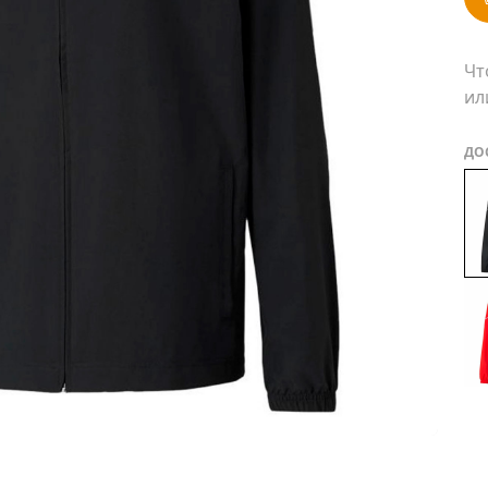
Чт
ил
ДО