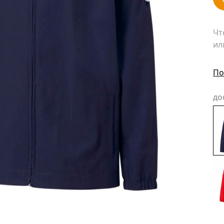
Чт
ил
По
ДО