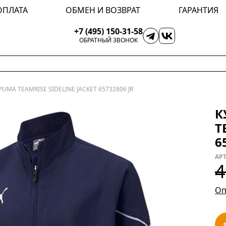
ОПЛАТА
ОБМЕН И ВОЗВРАТ
ГАРАНТИЯ
+7 (495) 150-31-58
ОБРАТНЫЙ ЗВОНОК
UMA TEAMRISE SIDELINE JACKET 65732806 JR
К
T
6
АРТ
4
Оп