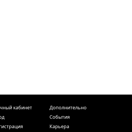
чный кабинет
Дополнительно
од
События
гистрация
Карьера