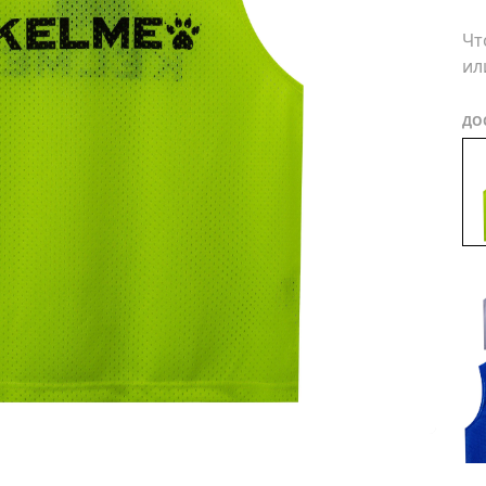
Чт
ил
ДО