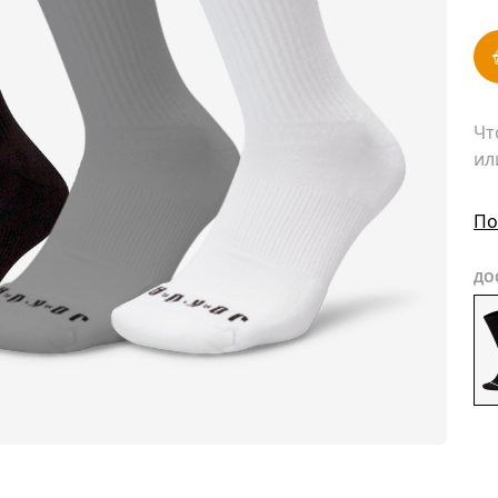
Чт
ил
По
ДО