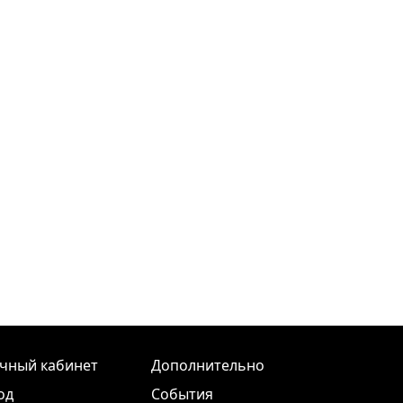
чный кабинет
Дополнительно
од
События