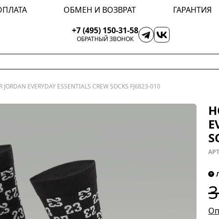
ОПЛАТА
ОБМЕН И ВОЗВРАТ
ГАРАНТИЯ
+7 (495) 150-31-58
ОБРАТНЫЙ ЗВОНОК
R JORDAN EVERYDAY ESSENTIALS CREW SOCKS FJ6823-010
Н
E
S
АРТ
3
Оп