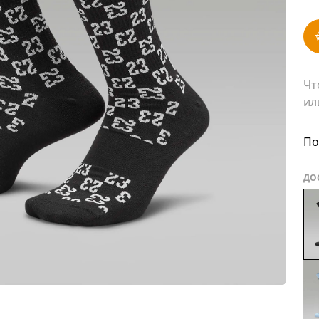
Чт
ил
По
ДО