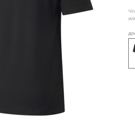
Чт
ил
ДО