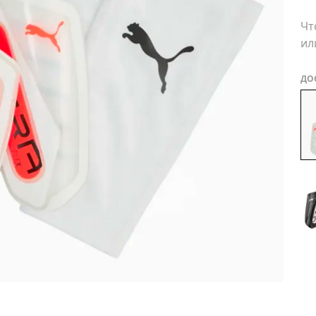
Чт
ил
ДО