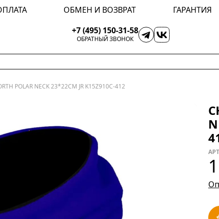
ОПЛАТА
ОБМЕН И ВОЗВРАТ
ГАРАНТИЯ
+7 (495) 150-31-58
ОБРАТНЫЙ ЗВОНОК
RTH POLAR NECK 23*22CM JR K15Z910C-412
С
N
4
АРТ
1
Оп