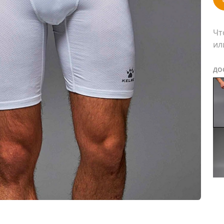
Чт
ил
ДО