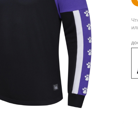
Чт
ил
ДО