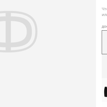
Чт
ил
ДО