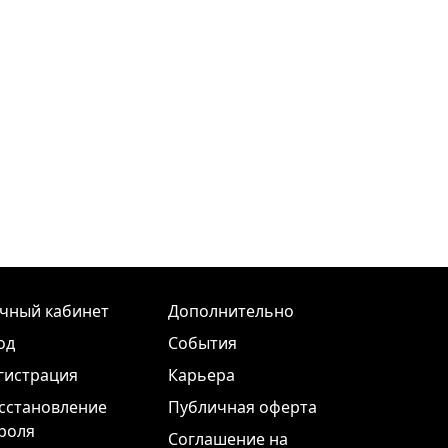
чный кабинет
Дополнительно
од
События
гистрация
Карьера
сстановление
Публичная оферта
роля
Соглашение на