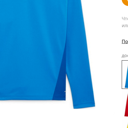
Чт
ил
По
ДО