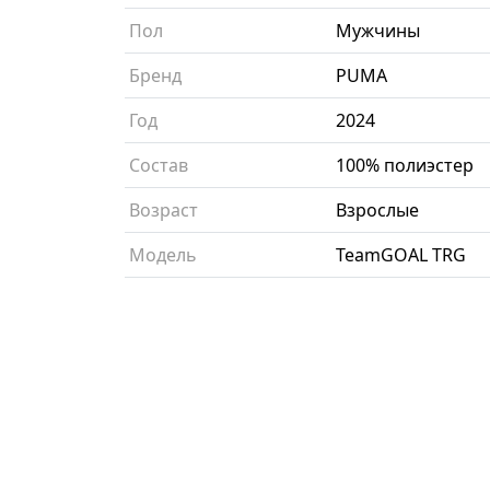
Пол
Мужчины
Бренд
PUMA
Год
2024
Состав
100% полиэстер
Возраст
Взрослые
Модель
TeamGOAL TRG