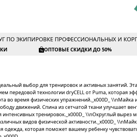
УГ ПО ЭКИПИРОВКЕ ПРОФЕССИОНАЛЬНЫХ И КО
ИКИ
ОПТОВЫЕ СКИДКИ ДО 50%
 идеальный выбор для тренировок и активных занятий. Э
ием передовой технологии dryCELL от Puma, которая эфф
а во время физических упражнений._x000D_ \\nМайка и
ободу движений. Спина из сетчатой ткани улучшает ве
я интенсивных тренировок._x000D_ \\nОкруглый вырез м
азличных видов физической активности._x000D_ \\nМа
льная одежда, которая поможет вашему ребенку чувствова
n_x000D_