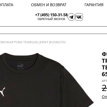
ОПЛАТА
ОБМЕН И ВОЗВРАТ
ГАРАНТИЯ
+7 (495) 150-31-58
ОБРАТНЫЙ ЗВОНОК
ВОЧНАЯ PUMA TEAMGOAL JERSEY JR 65863703
Ф
Т
T
6
АРТ
2
Оп