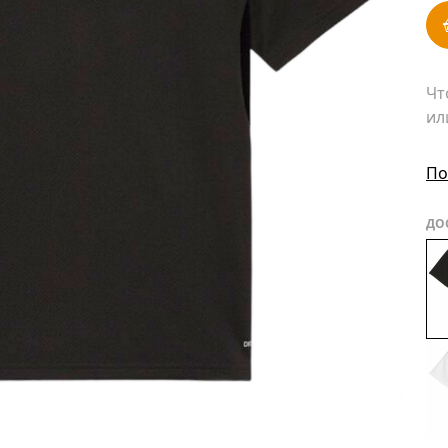
Чт
ил
По
ДО