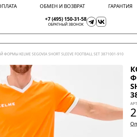
ОПЛАТА
ОБМЕН И ВОЗВРАТ
ГАРАНТИЯ
+7 (495) 150-31-58
ОБРАТНЫЙ ЗВОНОК
 ФОРМЫ KELME SEGOVIA SHORT SLEEVE FOOTBALL SET 3871001-910
К
Ф
S
3
АРТ
2
Оп