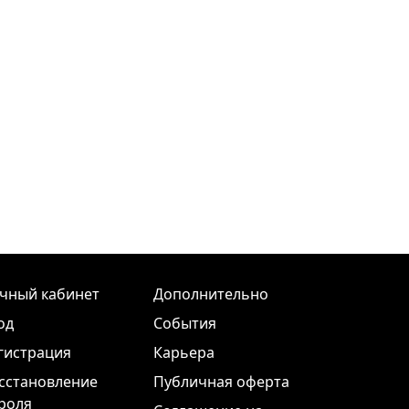
чный кабинет
Дополнительно
од
События
гистрация
Карьера
сстановление
Публичная оферта
роля