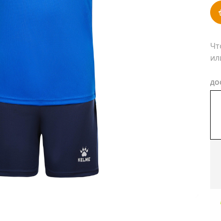
Чт
ил
ДО