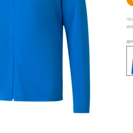
Чт
ил
ДО